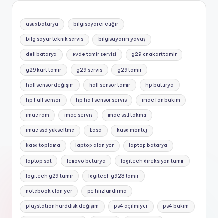
asus batarya
bilgisayarcı çağır
bilgisayar teknik servis
bilgisayarım yavaş
dell batarya
evde tamir servisi
g29 anakart tamir
g29 kart tamir
g29 servis
g29 tamir
hall sensör değişim
hall sensör tamir
hp batarya
hp hall sensör
hp hall sensör servis
imac fan bakım
imac ram
imac servis
imac ssd takma
imac ssd yükseltme
kasa
kasa montaj
kasa toplama
laptop alan yer
laptop batarya
laptop sat
lenovo batarya
logitech direksiyon tamir
logitech g29 tamir
logitech g923 tamir
notebook alan yer
pc hıızlandırma
playstation harddisk değişim
ps4 açılmıyor
ps4 bakım