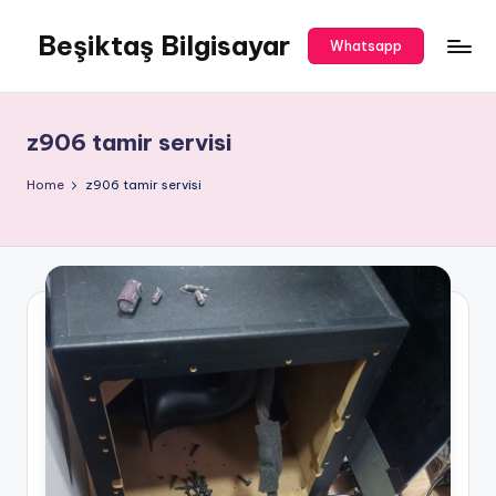
Beşiktaş Bilgisayar
Skip
Whatsapp
to
Beşiktaş
content
Bilgisayar
Servisi
z906 tamir servisi
Home
z906 tamir servisi