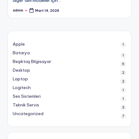
diğer tüm modeller için…
admin
Mart 14, 2026
Posted
by
Apple
1
Batarya
1
Beşiktaş Bilgisayar
5
Desktop
2
Laptop
2
Logitech
1
Ses Sistemleri
1
Teknik Servis
3
Uncategorized
7