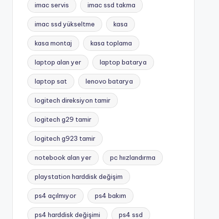
imac servis
imac ssd takma
imac ssd yükseltme
kasa
kasa montaj
kasa toplama
laptop alan yer
laptop batarya
laptop sat
lenovo batarya
logitech direksiyon tamir
logitech g29 tamir
logitech g923 tamir
notebook alan yer
pc hıızlandırma
playstation harddisk değişim
ps4 açılmıyor
ps4 bakım
ps4 harddisk değişimi
ps4 ssd