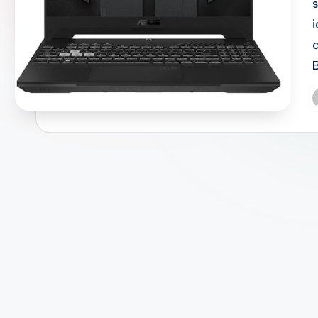
i
a
P
b