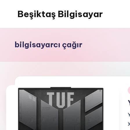
Beşiktaş Bilgisayar
Skip
to
Beşiktaş
content
Bilgisayar
Servisi
bilgisayarcı çağır
i