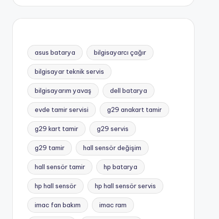
asus batarya
bilgisayarcı çağır
bilgisayar teknik servis
bilgisayarım yavaş
dell batarya
evde tamir servisi
g29 anakart tamir
g29 kart tamir
g29 servis
g29 tamir
hall sensör değişim
hall sensör tamir
hp batarya
hp hall sensör
hp hall sensör servis
imac fan bakım
imac ram