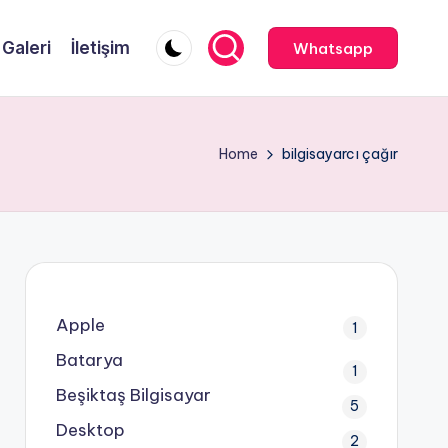
Galeri
İletişim
Whatsapp
Home
bilgisayarcı çağır
Apple
1
Batarya
1
Beşiktaş Bilgisayar
5
Desktop
2