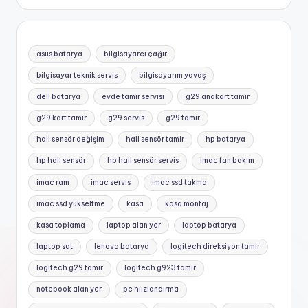
asus batarya
bilgisayarcı çağır
bilgisayar teknik servis
bilgisayarım yavaş
dell batarya
evde tamir servisi
g29 anakart tamir
g29 kart tamir
g29 servis
g29 tamir
hall sensör değişim
hall sensör tamir
hp batarya
hp hall sensör
hp hall sensör servis
imac fan bakım
imac ram
imac servis
imac ssd takma
imac ssd yükseltme
kasa
kasa montaj
kasa toplama
laptop alan yer
laptop batarya
laptop sat
lenovo batarya
logitech direksiyon tamir
logitech g29 tamir
logitech g923 tamir
notebook alan yer
pc hıızlandırma