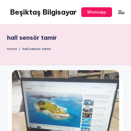
Beşiktaş Bilgisayar
Skip
Whatsapp
to
Beşiktaş
content
Bilgisayar
Servisi
hall sensör tamir
Home
hall sensör tamir