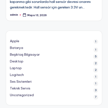
kapanma gibi sorunlarda hall sensör devresi onarımı
gerekmektedir. Hall sensör için gereken 3.3V un…
admin
Mayıs 13, 2026
Posted
by
Apple
1
Batarya
1
Beşiktaş Bilgisayar
5
Desktop
2
Laptop
2
Logitech
1
Ses Sistemleri
1
Teknik Servis
3
Uncategorized
7