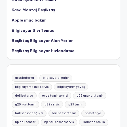
Kasa Montaj Beşiktaş
Apple imac bakım
Bilgisayar Sıvı Temas
Beşiktaş Bilgisayar Alan Yerler
Beşiktaş Bilgisayar Hızlandırma
asus batarya
bilgisayarcı çağır
bilgisayar teknik servis
bilgisayarım yavaş
dell batarya
evde tamir servisi
g29 anakart tamir
g29 kart tamir
g29 servis
g29 tamir
hall sensör değişim
hall sensör tamir
hp batarya
hp hall sensör
hp hall sensör servis
imac fan bakım