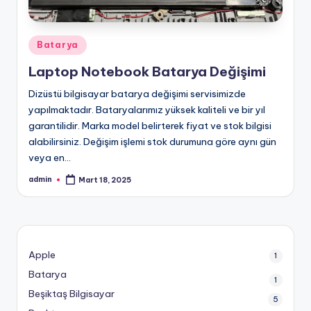
Posted
Batarya
in
Laptop Notebook Batarya Değişimi
Dizüstü bilgisayar batarya değişimi servisimizde
yapılmaktadır. Bataryalarımız yüksek kaliteli ve bir yıl
garantilidir. Marka model belirterek fiyat ve stok bilgisi
alabilirsiniz. Değişim işlemi stok durumuna göre aynı gün
veya en…
admin
Mart 18, 2025
Posted
by
Apple
1
Batarya
1
Beşiktaş Bilgisayar
5