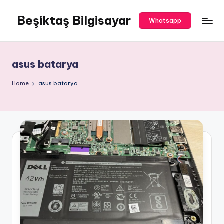
Beşiktaş Bilgisayar
Skip
Whatsapp
to
Beşiktaş
content
Bilgisayar
Servisi
asus batarya
Home
asus batarya